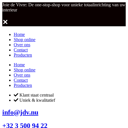
Joie de Vivre: De one-stop-shop voor unieke totaalinrichting van uw
interieur
✕
Home
Shop online
Over ons
Contact
Producten
Home
Shop online
Over ons
Contact
Producten
Klant staat centraal
Uniek & kwalitatief
info@jdv.nu
+32 3 500 94 22